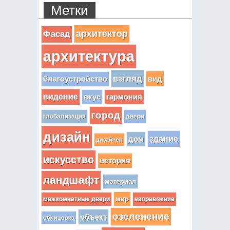
Метки
архитектор
Фасад
архитектура
взгляд
вид
благоустройство
видение
вкус
гармония
город
глобализация
двери
дизайн
здание
дом
дизайнер
искусство
история
ландшафт
материал
мир
межкомнатные двери
направление
озеленение
объект
облицовка