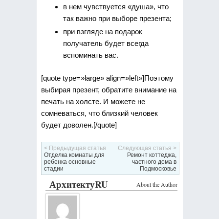
в нем чувствуется «душа», что
так важно при выборе презента;
при взгляде на подарок
получатель будет всегда
вспоминать вас.
[quote type=»large» align=»left»]Поэтому
выбирая презент, обратите внимание на
печать на холсте. И можете не
сомневаться, что близкий человек
будет доволен.[/quote]
< Предыдущая статья
Следующая статья >
Отделка комнаты для
Ремонт коттеджа,
ребенка основные
частного дома в
стадии
Подмосковье
АрхитектуRU
About the Author