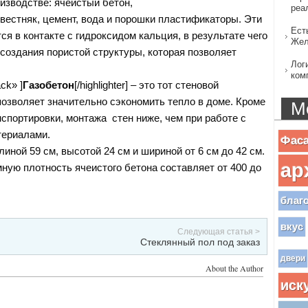
изводстве: ячеистый бетон,
реа
звестняк, цемент, вода и порошки пластификаторы. Эти
Ест
я в контакте с гидроксидом кальция, в результате чего
Жел
оздания пористой структуры, которая позволяет
Лог
ком
ack» ]
Газобетон
[/highlighter] – это тот стеновой
позволяет значительно сэкономить тепло в доме. Кроме
М
нспортировки, монтажа стен ниже, чем при работе с
ериалами.
Фас
иной 59 см, высотой 24 см и шириной от 6 см до 42 см.
ар
ную плотность ячеистого бетона составляет от 400 до
благ
вкус
Следующая статья >
Стеклянный пол под заказ
двери
About the Author
иск