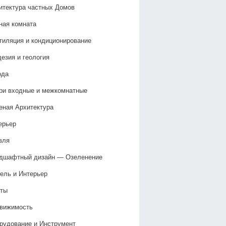
итектура частных Домов
ная комната
тиляция и кондиционирование
дезия и геология
ода
ри входные и межкомнатные
еная Архитектура
ерьер
вля
дшафтный дизайн — Озеленение‎
ель и Интерьер
ты
вижимость
рудование и Инструмент