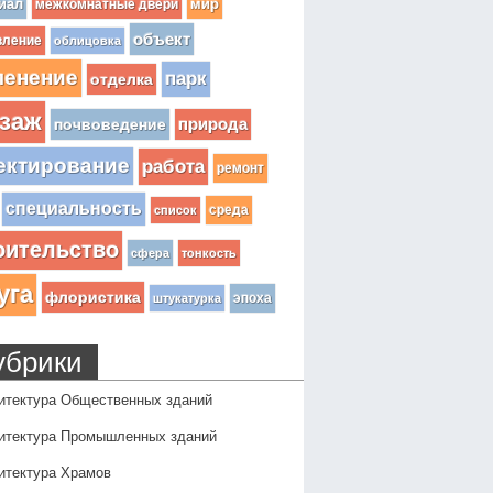
иал
мир
межкомнатные двери
объект
вление
облицовка
ленение
парк
отделка
заж
почвоведение
природа
ектирование
работа
ремонт
специальность
среда
список
оительство
сфера
тонкость
уга
флористика
эпоха
штукатурка
убрики
итектура Общественных зданий
итектура Промышленных зданий
итектура Храмов