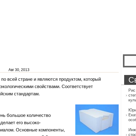
Авг 30, 2013
С
 по всей стране и являются продуктом, который
экологическими свойствами. Соответствует
Рис
йским стандартам.
сте
кул
Юри
ень большое количество
Ека
осо
делает его высоко-
иалом. Основные компоненты,
Инж
стр