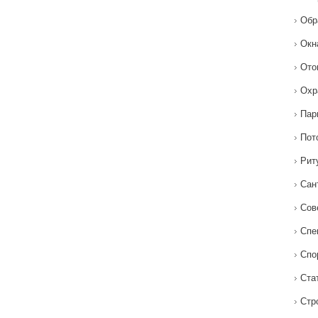
Обр
Окн
Ото
Охр
Пар
Пот
Рит
Сан
Сов
Спе
Спо
Ста
Стр