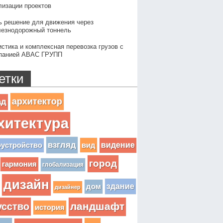
лизации проектов
ь решение для движения через
езнодорожный тоннель
истика и комплексная перевозка грузов с
панией АВАС ГРУПП
етки
архитектор
ад
хитектура
взгляд
вид
видение
оустройство
город
гармония
глобализация
дизайн
здание
дом
дизайнер
усство
ландшафт
история