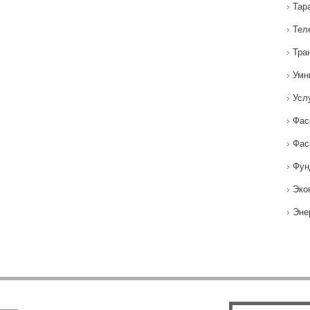
Тар
Тел
Тра
Умн
Усл
Фас
Фас
Фун
Эко
Эне