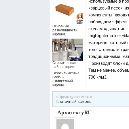
используемые в про
кварцевый песок, и
компоненты находятс
наблюдаем эффект с
Основные
стенам «дышать».
разновидности
кирпича
[highlighter color=»bl
материал, который 
того, стоимость тра
традиционными мат
Производят блоки дл
Строительная
лаборатория
Тем не менее, объем
Газосиликатные
700 кг/м3.
блоки и
Силикатный
кирпич
< Предыдущая статья
Плиточный камень
АрхитектуRU