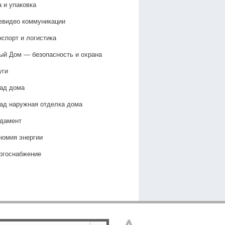
а и упаковка
евидео коммуникации
нспорт и логистика
ый Дом — безопасность и охрана
уги
ад дома
ад наружная отделка дома
дамент
номия энергии
ргоснабжение