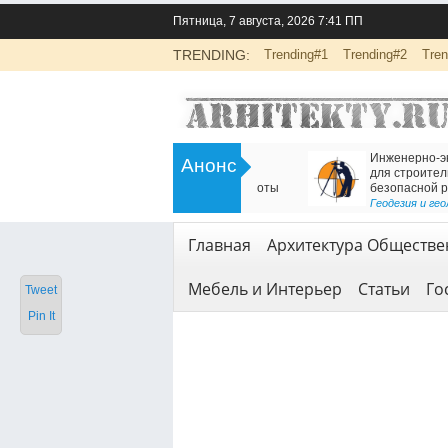
Пятница, 7 августа, 2026 7:41 ПП
TRENDING:
Trending#1
Trending#2
Tren
>
Инженерно-экологические изыскания
Есть решение для дв
Анонс
для строительства: основа
Железнодорожный т
безопасной реализации проектов
<
Геодезия и геология
Геодезия и геология
,
Услуги
Главная
Архитектура Обществе
Мебель и Интерьер
Статьи
Го
Tweet
Pin It