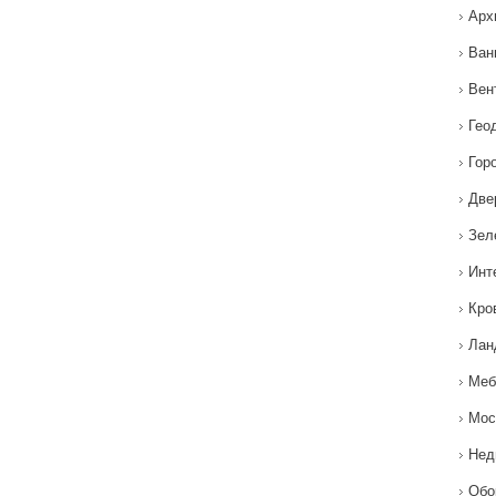
Арх
Ван
Вен
Гео
Гор
Две
Зел
Инт
Кро
Лан
Меб
Мос
Нед
Обо