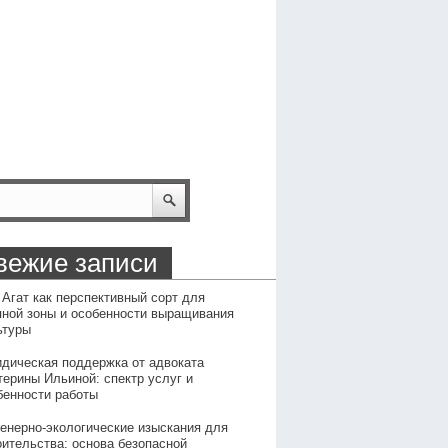
вежие записи
 Агат как перспективный сорт для
пной зоны и особенности выращивания
ьтуры
дическая поддержка от адвоката
терины Ильиной: спектр услуг и
бенности работы
енерно-экологические изыскания для
оительства: основа безопасной