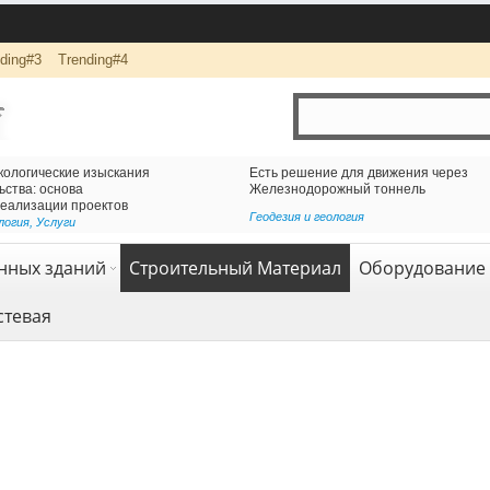
ding#3
Trending#4
ижения через
Логистика и комплексная перевозка грузов с
оннель
компанией АВАС ГРУПП
Транспорт и логистика
,
Услуги
нных зданий
Строительный Материал
Оборудование 
стевая