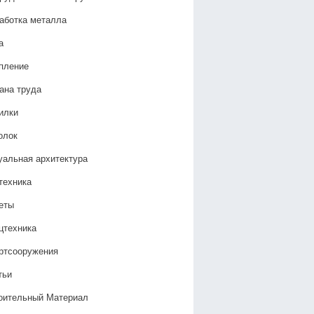
аботка металла
а
пление
ана труда
илки
олок
уальная архитектура
техника
еты
цтехника
ртсооружения
тьи
оительный Материал