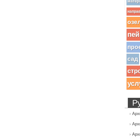
матер
напра
озе
пей
про
сад
стр
усл
Р
Арх
Арх
Арх