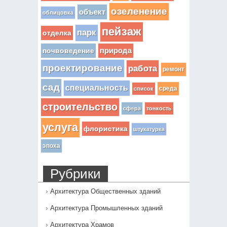
озеленение
объект
облицовка
пейзаж
парк
отделка
почвоведение
природа
проектирование
работа
ремонт
сад
специальность
среда
список
строительство
сфера
тонкость
услуга
флористика
штукатурка
эпоха
Рубрики
Архитектура Общественных зданий
Архитектура Промышленных зданий
Архитектура Храмов