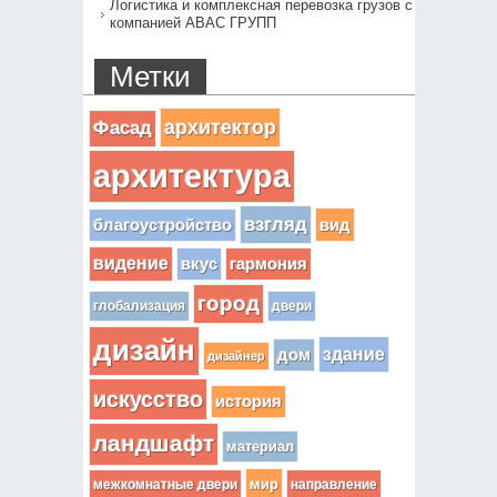
Логистика и комплексная перевозка грузов с
компанией АВАС ГРУПП
Метки
архитектор
Фасад
архитектура
взгляд
вид
благоустройство
видение
вкус
гармония
город
глобализация
двери
дизайн
здание
дом
дизайнер
искусство
история
ландшафт
материал
мир
межкомнатные двери
направление