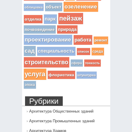
озеленение
объект
облицовка
пейзаж
парк
отделка
почвоведение
природа
проектирование
работа
ремонт
сад
специальность
среда
список
строительство
сфера
тонкость
услуга
флористика
штукатурка
эпоха
Рубрики
Архитектура Общественных зданий
Архитектура Промышленных зданий
Архитектура Храмов