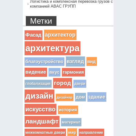
Логистика и комплексная перевозка грузов с
компанией АВАС ГРУПП
Метки
архитектор
Фасад
архитектура
взгляд
вид
благоустройство
видение
вкус
гармония
город
глобализация
двери
дизайн
здание
дом
дизайнер
искусство
история
ландшафт
материал
мир
межкомнатные двери
направление