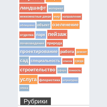
ландшафт
материал
мир
межкомнатные двери
направление
озеленение
объект
облицовка
пейзаж
парк
отделка
почвоведение
природа
проектирование
работа
ремонт
сад
специальность
среда
список
строительство
сфера
тонкость
услуга
флористика
штукатурка
эпоха
Рубрики