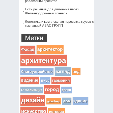
реализации проектов
Есть решение для движения через
Железнодорожный тоннель
Логистика и комплексная перевозка грузов с
компанией АВАС ГРУПП
Метки
архитектор
Фасад
архитектура
взгляд
вид
благоустройство
видение
вкус
гармония
город
глобализация
двери
дизайн
здание
дом
дизайнер
искусство
история