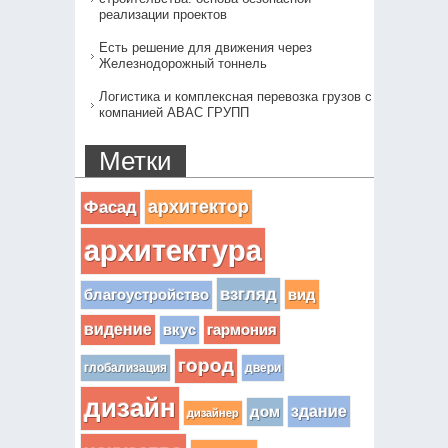
реализации проектов
Есть решение для движения через
Железнодорожный тоннель
Логистика и комплексная перевозка грузов с
компанией АВАС ГРУПП
Метки
архитектор
Фасад
архитектура
взгляд
вид
благоустройство
видение
вкус
гармония
город
глобализация
двери
дизайн
здание
дом
дизайнер