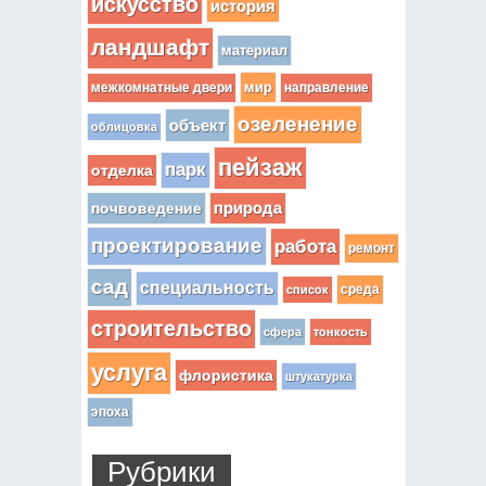
искусство
история
ландшафт
материал
мир
межкомнатные двери
направление
озеленение
объект
облицовка
пейзаж
парк
отделка
почвоведение
природа
проектирование
работа
ремонт
сад
специальность
среда
список
строительство
сфера
тонкость
услуга
флористика
штукатурка
эпоха
Рубрики