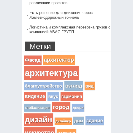
реализации проектов
Есть решение для движения через
Железнодорожный тоннель
Логистика и комплексная перевозка грузов с
компанией АВАС ГРУПП
Метки
архитектор
Фасад
архитектура
взгляд
вид
благоустройство
видение
вкус
гармония
город
глобализация
двери
дизайн
здание
дом
дизайнер
искусство