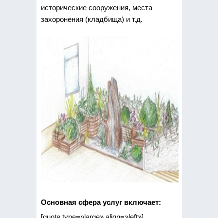
исторические сооружения, места
захоронения (кладбища) и т.д.
Основная сфера услуг включает:
[quote type=»large» align=»left»]