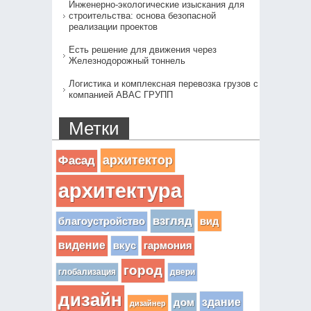
Инженерно-экологические изыскания для
строительства: основа безопасной
реализации проектов
Есть решение для движения через
Железнодорожный тоннель
Логистика и комплексная перевозка грузов с
компанией АВАС ГРУПП
Метки
архитектор
Фасад
архитектура
взгляд
вид
благоустройство
видение
вкус
гармония
город
глобализация
двери
дизайн
здание
дом
дизайнер