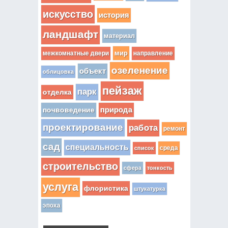
искусство
история
ландшафт
материал
мир
межкомнатные двери
направление
озеленение
объект
облицовка
пейзаж
парк
отделка
почвоведение
природа
проектирование
работа
ремонт
сад
специальность
среда
список
строительство
сфера
тонкость
услуга
флористика
штукатурка
эпоха