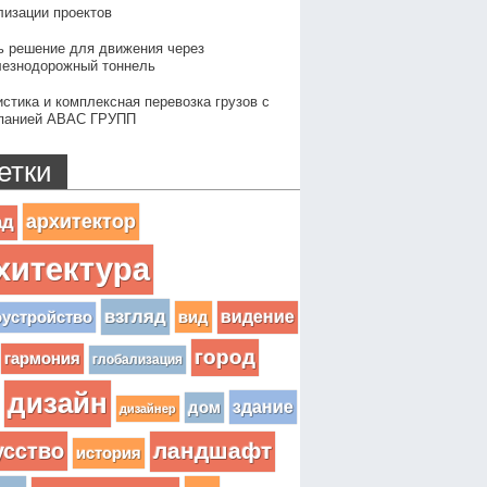
лизации проектов
ь решение для движения через
езнодорожный тоннель
истика и комплексная перевозка грузов с
панией АВАС ГРУПП
етки
архитектор
ад
хитектура
взгляд
вид
видение
оустройство
город
гармония
глобализация
дизайн
здание
дом
дизайнер
усство
ландшафт
история