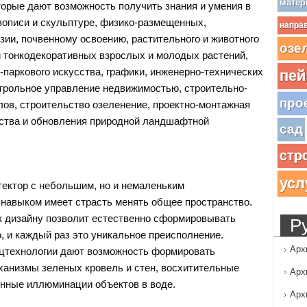
матер
орые дают возможность получить знания и умения в
описи и скульптуре, физико-размещенных,
напра
зии, почвенному освоению, растительного и животного
озе
и тонкодекоративных взрослых и молодых растений,
-паркового искусства, графики, инженерно-технических
пей
трольное управление недвижимостью, строительно-
про
ов, строительство озеленение, проектно-монтажная
ства и обновления природной ландшафтной
сад
стр
усл
ектор с небольшим, но и немаленьким
авыком имеет страсть менять общее пространство.
к дизайну позволит естественно сформировывать
Р
, и каждый раз это уникальное преисполнение.
Арх
цтехнологии дают возможность формировать
анизмы зеленых кровель и стен, восхитительные
Арх
нные иллюминации объектов в воде.
Арх