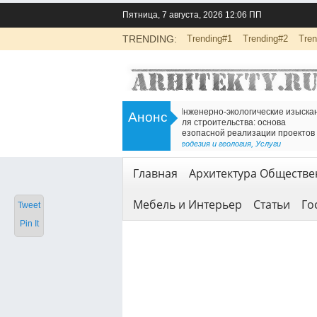
Пятница, 7 августа, 2026 12:06 ПП
TRENDING:
Trending#1
Trending#2
Tren
>
Инженерно-экологические изыскания
Есть решение для дв
Анонс
для строительства: основа
Железнодорожный т
безопасной реализации проектов
<
Геодезия и геология
Геодезия и геология
,
Услуги
Главная
Архитектура Обществе
Мебель и Интерьер
Статьи
Го
Tweet
Pin It