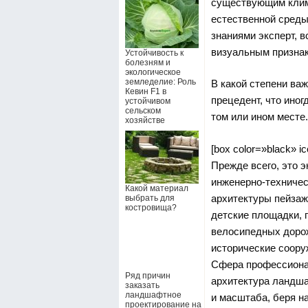
существующим клим
естественной среды
знаниями эксперт, в
визуальным призна
Устойчивость к
болезням и
экологическое
земледелие: Роль
В какой степени ва
Кевин F1 в
прецедент, что ино
устойчивом
сельском
том или ином месте.
хозяйстве
[box color=»black» ic
Прежде всего, это 
инженерно-техниче
Какой материал
архитектуры пейзажа
выбрать для
костровища?
детские площадки, 
велосипедных дорож
исторические сооруж
Сфера профессионал
Ряд причин
архитектура ландша
заказать
ландшафтное
и масштаба, беря н
проектирование на