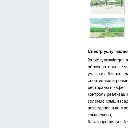
Спектр услуг вклю
[quote type=»large» al
образовательные уч
участки с бизнес з
спортивные игровые
рестораны и кафе,
контроль реализаци
зеленые крыши (сад
возведение и контр
комплексов,
багатопрофильный ч