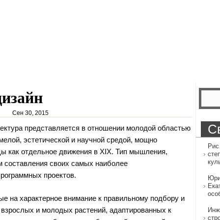
дизайн
Сен 30, 2015
С
ектура представляется в отношении молодой областью
елой, эстетической и научной средой, мощно
Рис
цы
как отдельное движения в XIX. Тип мышления,
сте
кул
м составления своих самых наиболее
рограммных проектов.
Юри
Ека
осо
е на характерное внимание к правильному подбору и
взрослых и молодых растений, адаптированных к
Инж
стр