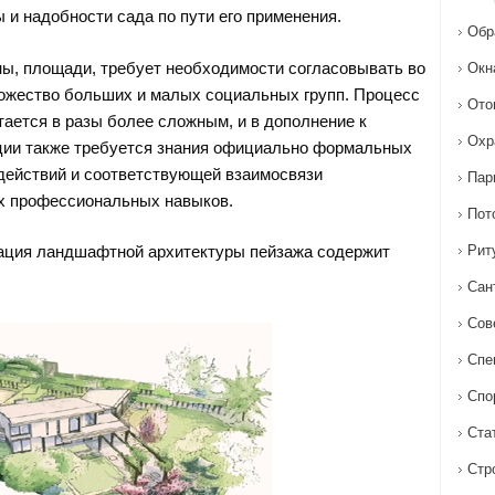
 и надобности сада по пути его применения.
Обр
ны, площади, требует необходимости согласовывать во
Окн
ожество больших и малых социальных групп. Процесс
Ото
тается в разы более сложным, и в дополнение к
Охр
ции также требуется знания официально формальных
действий и соответствующей взаимосвязи
Пар
 профессиональных навыков.
Пот
ация ландшафтной архитектуры пейзажа содержит
Рит
Сан
Сов
Спе
Спо
Ста
Стр