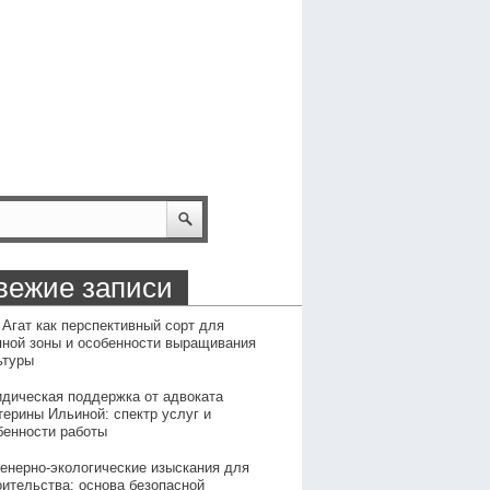
вежие записи
 Агат как перспективный сорт для
пной зоны и особенности выращивания
ьтуры
дическая поддержка от адвоката
терины Ильиной: спектр услуг и
бенности работы
енерно-экологические изыскания для
оительства: основа безопасной