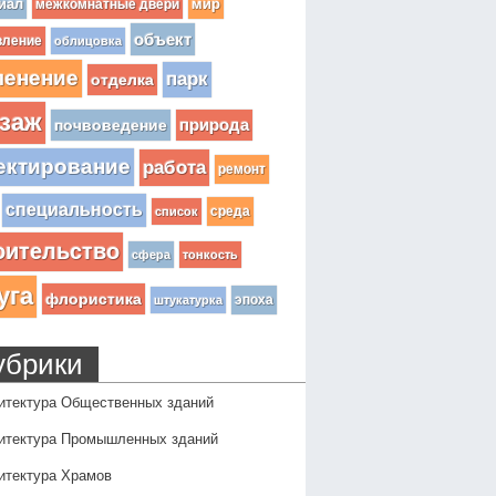
иал
мир
межкомнатные двери
объект
вление
облицовка
ленение
парк
отделка
заж
почвоведение
природа
ектирование
работа
ремонт
специальность
среда
список
оительство
сфера
тонкость
уга
флористика
эпоха
штукатурка
убрики
итектура Общественных зданий
итектура Промышленных зданий
итектура Храмов