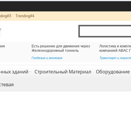
ding#3
Trending#4
ижения через
Логистика и комплексная перевозка грузов с
оннель
компанией АВАС ГРУПП
Транспорт и логистика
,
Услуги
нных зданий
Строительный Материал
Оборудование 
стевая