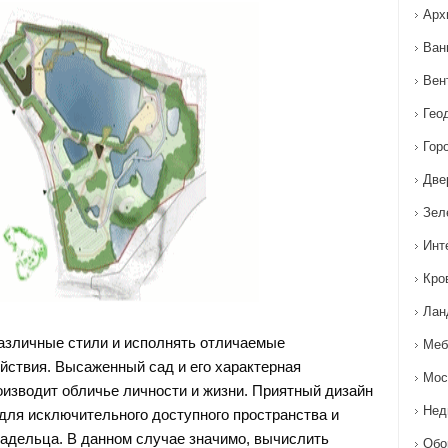
Арх
Ван
Вен
Гео
Гор
Две
Зел
Инт
Кро
Лан
азличные стили и исполнять отличаемые
Меб
ствия. Высаженный сад и его характерная
Мос
оизводит обличье личности и жизни. Приятный дизайн
Нед
для исключительного доступного пространства и
адельца. В данном случае значимо, вычислить
Обо