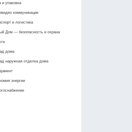
а и упаковка
евидео коммуникации
нспорт и логистика
ый Дом — безопасность и охрана
уги
ад дома
ад наружная отделка дома
дамент
номия энергии
ргоснабжение