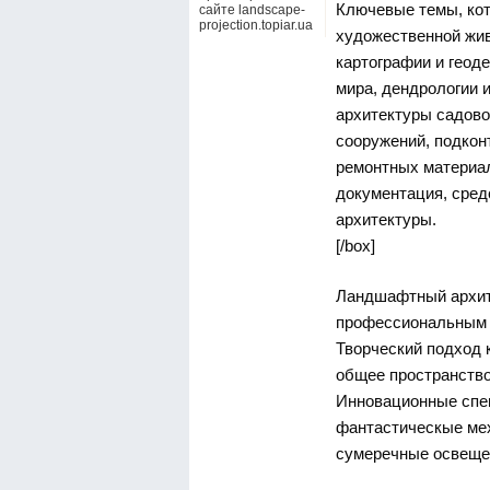
Ключевые темы, кот
сайте landscape-
projection.topiar.ua
художественной жив
картографии и геоде
мира, дендрологии 
архитектуры садово
сооружений, подкон
ремонтных материал
документация, сред
архитектуры.
[/box]
Ландшафтный архит
профессиональным н
Творческий подход 
общее пространство
Инновационные спе
фантастическые мех
сумеречные освеще