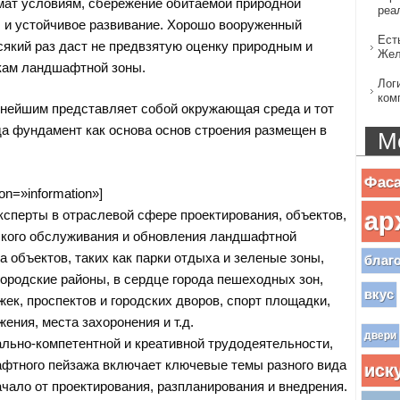
ат условиям, сбережение обитаемой природной
реа
 и устойчивое развивание. Хорошо вооруженный
Ест
сякий раз даст не предвзятую оценку природным и
Жел
кам ландшафтной зоны.
Лог
ком
жнейшим представляет собой окружающая среда и тот
гда фундамент как основа основ строения размещен в
М
Фас
on=»information»]
ар
эксперты в отраслевой сфере проектирования, объектов,
ского обслуживания и обновления ландшафтной
 объектов, таких как парки отдыха и зеленые зоны,
благ
городские районы, в сердце города пешеходных зон,
вкус
ек, проспектов и городских дворов, спорт площадки,
ения, места захоронения и т.д.
двери
ьно-компетентной и креативной трудодеятельности,
фтного пейзажа включает ключевые темы разного вида
иск
ачало от проектирования, разпланирования и внедрения.