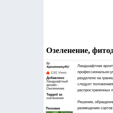
Озеленение, фито
By
Ландшафтная архит
АрхитектуRU
профессионально-ум
1182 Views
разделено на грани
Добавлено
Ландшафтный
следует положение
дизайн -
Озеленение‎
распространенных п
Tagged as
озеленение
Решения, обращенны
размещению сортов 
Похожие