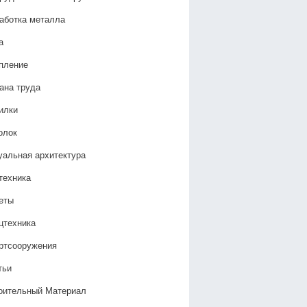
аботка металла
а
пление
ана труда
илки
олок
уальная архитектура
техника
еты
цтехника
ртсооружения
тьи
оительный Материал