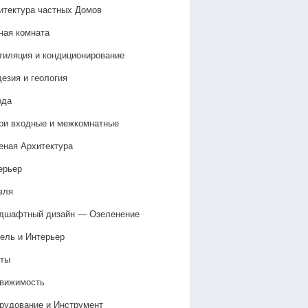
итектура частных Домов
ная комната
тиляция и кондиционирование
дезия и геология
ода
ри входные и межкомнатные
еная Архитектура
ерьер
вля
дшафтный дизайн — Озеленение‎
ель и Интерьер
ты
вижимость
рудование и Инструмент