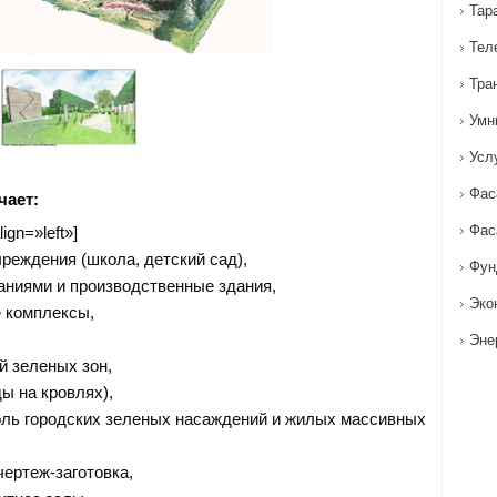
Тар
Тел
Тра
Умн
Усл
Фас
чает:
Фас
ign=»left»]
реждения (школа, детский сад),
Фун
даниями и производственные здания,
Эко
 комплексы,
Эне
й зеленых зон,
ы на кровлях),
оль городских зеленых насаждений и жилых массивных
ертеж-заготовка,