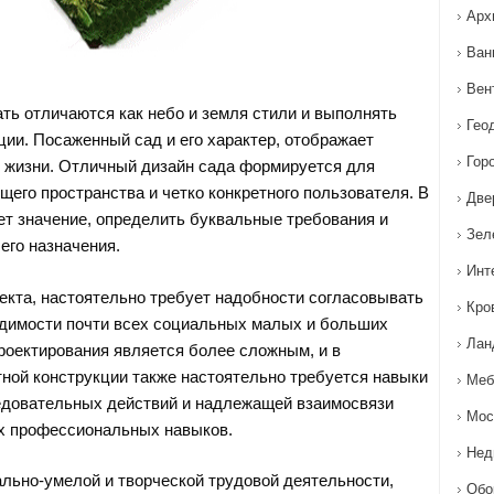
Арх
Ван
Вен
ть отличаются как небо и земля стили и выполнять
Гео
ии. Посаженный сад и его характер, отображает
Гор
 жизни. Отличный дизайн сада формируется для
щего пространства и четко конкретного пользователя. В
Две
т значение, определить буквальные требования и
Зел
его назначения.
Инт
пекта, настоятельно требует надобности согласовывать
Кро
димости почти всех социальных малых и больших
Лан
проектирования является более сложным, и в
тной конструкции также настоятельно требуется навыки
Меб
довательных действий и надлежащей взаимосвязи
Мос
 профессиональных навыков.
Нед
ьно-умелой и творческой трудовой деятельности,
Обо