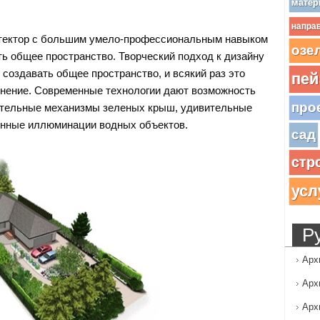
матер
напра
ектор с большим умело-профессиональным навыком
озе
ть общее пространство. Творческий подход к дизайну
создавать общее пространство, и всякий раз это
пей
нение. Современные технологии дают возможность
про
ительные механизмы зеленых крыш, удивительные
нные иллюминации водных объектов.
сад
стр
усл
Р
Арх
Арх
Арх