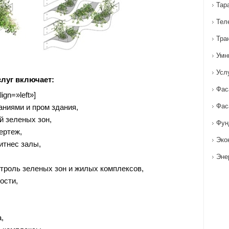
Тар
Тел
Тра
Умн
Усл
луг включает:
Фас
ign=»left»]
Фас
аниями и пром здания,
й зеленых зон,
Фун
ертеж,
Эко
итнес залы,
Эне
нтроль зеленых зон и жилых комплексов,
ости,
,