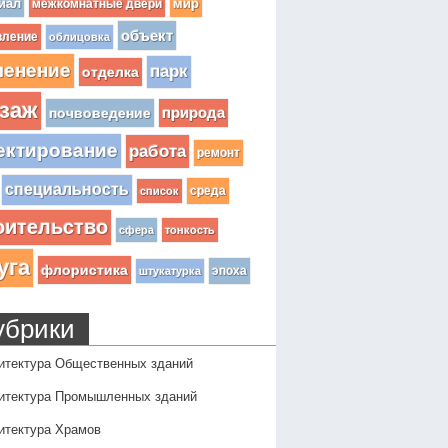
иал
мир
межкомнатные двери
объект
вление
облицовка
ленение
парк
отделка
заж
почвоведение
природа
ектирование
работа
ремонт
специальность
среда
список
оительство
сфера
тонкость
уга
флористика
эпоха
штукатурка
убрики
итектура Общественных зданий
итектура Промышленных зданий
итектура Храмов