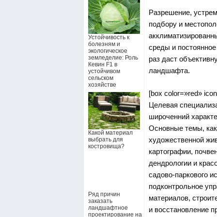
Разрешение, устрем
подбору и местопол
акклиматизированн
Устойчивость к
болезням и
среды и постоянное
экологическое
земледелие: Роль
раз даст объективн
Кевин F1 в
ландшафта.
устойчивом
сельском
хозяйстве
[box color=»red» icon
Целевая специализ
широченний характе
Основные темы, как
Какой материал
художественной жив
выбрать для
костровища?
картографии, почве
дендрологии и крас
садово-паркового и
подконтрольное уп
Ряд причин
материалов, строит
заказать
ландшафтное
и восстановление п
проектирование на