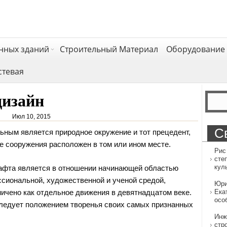
нных зданий
Строительный Материал
Оборудование 
стевая
дизайн
Июл 10, 2015
С
льным является природное окружение и тот прецедент,
ие сооружения расположен в том или ином месте.
Рис
сте
кул
фта является в отношении начинающей областью
сиональной, художественной и ученой средой,
Юри
ничено как отдельное движения в девятнадцатом веке.
Ека
осо
ледует положением творенья своих самых признанных
Инж
стр