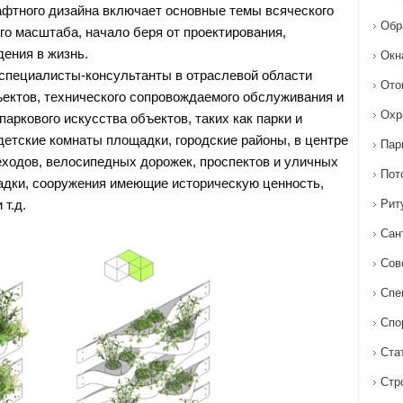
фтного дизайна включает основные темы всяческого
Обр
го масштаба, начало беря от проектирования,
дения в жизнь.
Окн
специалисты-консультанты в отраслевой области
Ото
ъектов, технического сопровождаемого обслуживания и
Охр
аркового искусства объектов, таких как парки и
детские комнаты площадки, городские районы, в центре
Пар
еходов, велосипедных дорожек, проспектов и уличных
Пот
адки, сооружения имеющие историческую ценность,
 т.д.
Рит
Сан
Сов
Спе
Спо
Ста
Стр