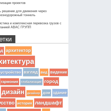
лизации проектов
ь решение для движения через
езнодорожный тоннель
истика и комплексная перевозка грузов с
панией АВАС ГРУПП
етки
архитектор
ад
хитектура
взгляд
вид
видение
оустройство
город
гармония
глобализация
дизайн
здание
дом
дизайнер
усство
ландшафт
история