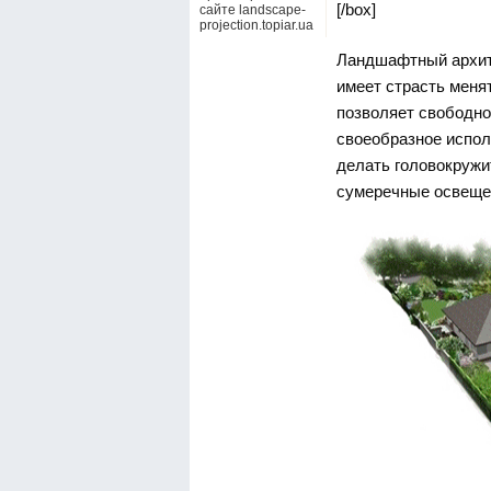
[/box]
сайте landscape-
projection.topiar.ua
Ландшафтный архит
имеет страсть меня
позволяет свободно 
своеобразное испол
делать головокруж
сумеречные освеще