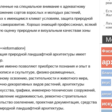
реа
ленные на специальное внимание к адекватному
Ест
ожению сортов взрослых и молодых растений,
Жел
ых к имеющимся климат условиям, защита природной
Лог
 саморазвитие. Хорошо знающий профессионал, всякий
ком
ую оценку природным и визуальным качествам зоны
М
=»information»]
Фас
ация природной ландшафтной архитектуры имеет
ар
р.
ие именно позволяют приобрести познания и опыт в
описи и скульптуре, физико-размещенных,
благ
нному освоению, растительности и животного мира,
вкус
очно-декоративных видов растений, архитектуры
скусства, графики, инженерно-технических сооружений,
двери
равление недвижимостью, ремонтно-строительных
ельство озеленение, проектная документация, средства
иск
риродной ландшафтной архитектуры.