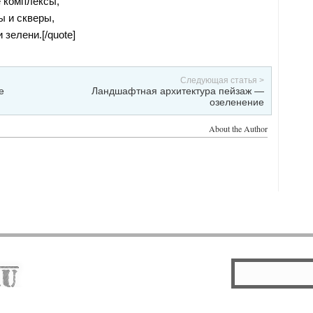
 комплексы,
ы и скверы,
 зелени.[/quote]
Следующая статья >
е
Ландшафтная архитектура пейзаж —
озеленение
About the Author