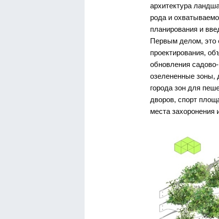
архитектура ландша
рода и охватываемо
планирования и вве
Первым делом, это 
проектирования, об
обновления садово-п
озелененные зоны, 
города зон для пеш
дворов, спорт площ
места захоронения и