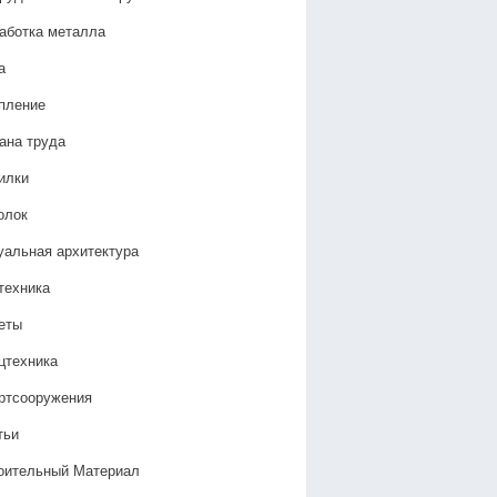
аботка металла
а
пление
ана труда
илки
олок
уальная архитектура
техника
еты
цтехника
ртсооружения
тьи
оительный Материал