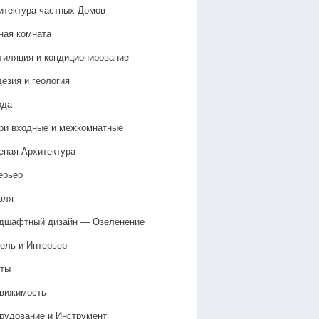
итектура частных Домов
ная комната
тиляция и кондиционирование
дезия и геология
ода
ри входные и межкомнатные
еная Архитектура
ерьер
вля
дшафтный дизайн — Озеленение‎
ель и Интерьер
ты
вижимость
рудование и Инструмент