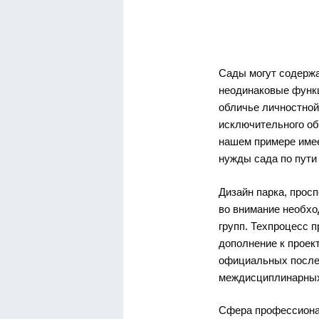
Сады могут содержа
неодинаковые функц
обличье личностной
исключительного об
нашем примере имее
нужды сада по пути 
Дизайн парка, прос
во внимание необхо
групп. Техпроцесс 
дополнение к проек
официальных после
междисциплинарных
Сфера профессионал