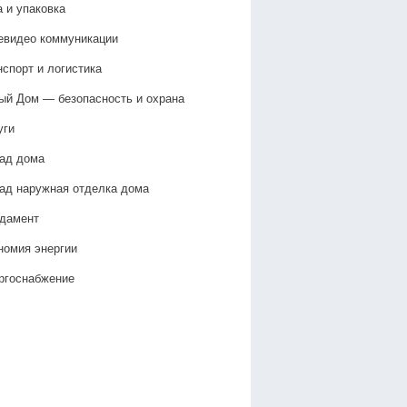
а и упаковка
евидео коммуникации
нспорт и логистика
ый Дом — безопасность и охрана
уги
ад дома
ад наружная отделка дома
дамент
номия энергии
ргоснабжение