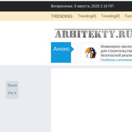
Воскресенье, 9 августа, 2026 2:16 ПП
TRENDING:
Trending#1
Trending#2
Tren
>
Инженерно-экологические изыскания
Есть решение для дв
Анонс
для строительства: основа
Железнодорожный т
безопасной реализации проектов
<
Геодезия и геология
Геодезия и геология
,
Услуги
Tweet
Pin It