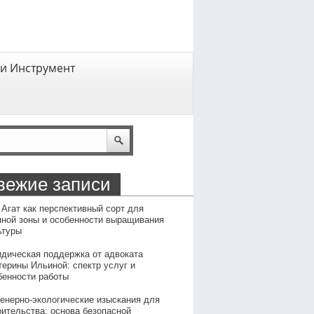
и Инструмент
вежие записи
 Агат как перспективный сорт для
пной зоны и особенности выращивания
ьтуры
дическая поддержка от адвоката
терины Ильиной: спектр услуг и
бенности работы
енерно-экологические изыскания для
оительства: основа безопасной