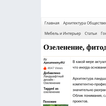
Главная
Архитектура Обществе
Мебель и Интерьер
Статьи
Го
Озеленение, фито
By
В какой мере актуа
АрхитектуRU
что иногда основан
4647 Views
Добавлено
Ландшафтный
Архитектура
ландша
дизайн -
Озеленение‎
компетентно-профес
Tagged as
значительно разгра
озеленение
Облик понимания, с
проектов.
Похожие