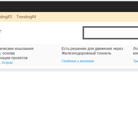
ding#3
Trending#4
ижения через
Логистика и комплексная перевозка грузов с
оннель
компанией АВАС ГРУПП
Транспорт и логистика
,
Услуги