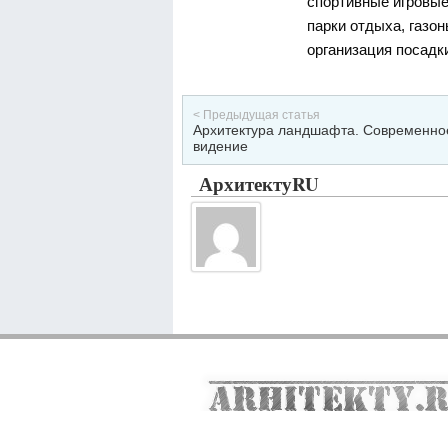
спортивные игровые
парки отдыха, газон
организация посадки
< Предыдущая статья
Архитектура ландшафта. Современно
видение
АрхитектуRU