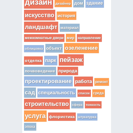
дизайн
здание
дом
дизайнер
искусство
история
ландшафт
материал
мир
межкомнатные двери
направление
озеленение
объект
облицовка
пейзаж
парк
отделка
почвоведение
природа
проектирование
работа
ремонт
сад
специальность
среда
список
строительство
сфера
тонкость
услуга
флористика
штукатурка
эпоха