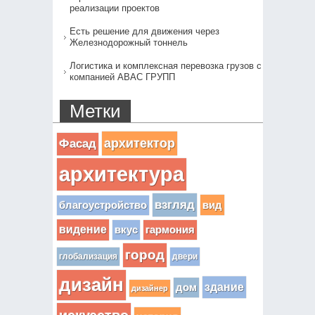
реализации проектов
Есть решение для движения через
Железнодорожный тоннель
Логистика и комплексная перевозка грузов с
компанией АВАС ГРУПП
Метки
архитектор
Фасад
архитектура
взгляд
вид
благоустройство
видение
вкус
гармония
город
глобализация
двери
дизайн
здание
дом
дизайнер