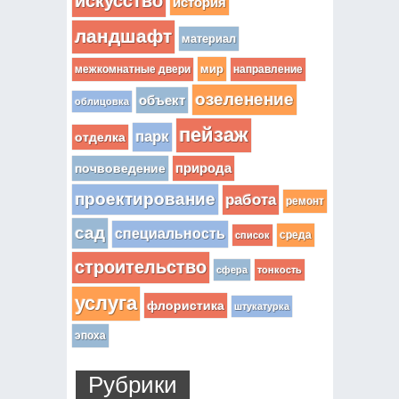
искусство
история
ландшафт
материал
мир
межкомнатные двери
направление
озеленение
объект
облицовка
пейзаж
парк
отделка
почвоведение
природа
проектирование
работа
ремонт
сад
специальность
среда
список
строительство
сфера
тонкость
услуга
флористика
штукатурка
эпоха
Рубрики