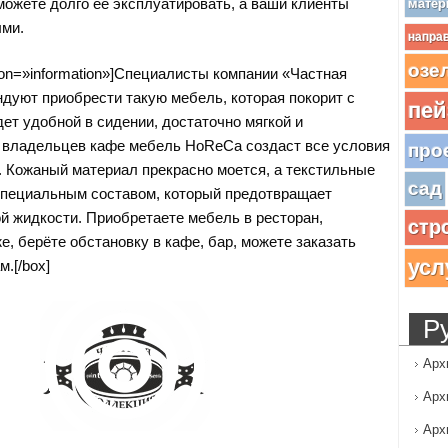
можете долго её эксплуатировать, а ваши клиенты
матер
ми.
напра
озе
icon=»information»]Специалисты компании «Частная
дуют приобрести такую мебель, которая покорит с
пей
дет удобной в сидении, достаточно мягкой и
 владельцев кафе мебель HoReCa создаст все условия
про
. Кожаный материал прекрасно моется, а текстильные
сад
специальным составом, который предотвращает
й жидкости. Приобретаете мебель в ресторан,
стр
е, берёте обстановку в кафе, бар, можете заказать
усл
.[/box]
Р
Арх
Арх
Арх