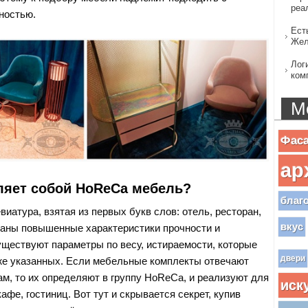
реа
ностью.
Ест
Жел
Лог
ком
М
Фас
ар
ляет собой HoReCa мебель?
благ
иатура, взятая из первых букв слов: отель, ресторан,
вкус
ны повышенные характеристики прочности и
уществуют параметры по весу, истираемости, которые
двери
е указанных. Если мебельные комплекты отвечают
ам, то их определяют в группу HoReCa, и реализуют для
иск
кафе, гостиниц. Вот тут и скрывается секрет, купив