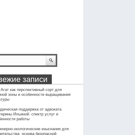
вежие записи
 Агат как перспективный сорт для
пной зоны и особенности выращивания
ьтуры
дическая поддержка от адвоката
терины Ильиной: спектр услуг и
бенности работы
енерно-экологические изыскания для
оительства: основа безопасной