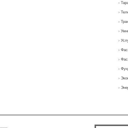
Тар
Тел
Тра
Умн
Усл
Фас
Фас
Фун
Эко
Эне