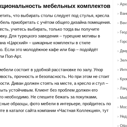
Арх
кциональность мебельных комплектов
Ван
етить, что выбирать столы следует под стулья, кресла
ебель приобретать с учётом общего дизайна помещения.
Вен
 есть, учитесь выбирать, только тогда вы получите
Гео
вку. Для турецкого заведения – турецкие мотивы в
Гор
ана «Царский» – шикарные комплекты в стиле
о. Если это молодёжное кафе или бар – подойдёт
Две
ли Поп-Арт.
Зел
ебели состоит в удобной расстановке по залу. Упор
Инт
вость, прочность и безопасность. Но при этом не стоит
Кро
сти. Диван должен стоять на месте, а кресло и стул –
Лан
быть устойчивым. Клиент без проблем должен его
то необходимо. Не спешите бежать за покупками,
Меб
сные образцы, фото мебели в интерьере, пройдитесь по
Мос
те в каталог сайта компании «Частная Коллекция», тут
Нед
Обо