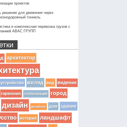
лизации проектов
ь решение для движения через
езнодорожный тоннель
истика и комплексная перевозка грузов с
панией АВАС ГРУПП
етки
архитектор
ад
хитектура
взгляд
вид
видение
оустройство
город
гармония
глобализация
дизайн
здание
дом
дизайнер
усство
ландшафт
история