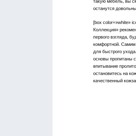
такую мебель, вы с
останутся довольны
[box color=»white» 
Коллекция» рекомен
первого взгляда, бу
комфортной. Самим
для быстрого ухода
основы пропитаны 
впитывание пролито
остановитесь на кож
качественный кожзам