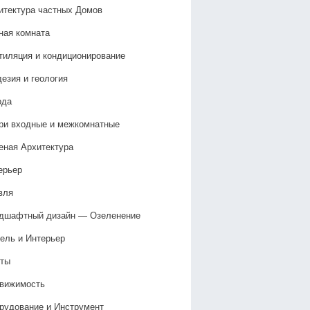
итектура частных Домов
ная комната
тиляция и кондиционирование
дезия и геология
ода
ри входные и межкомнатные
еная Архитектура
ерьер
вля
дшафтный дизайн — Озеленение‎
ель и Интерьер
ты
вижимость
рудование и Инструмент