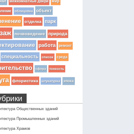
иал
мир
межкомнатные двери
объект
вление
облицовка
ленение
парк
отделка
заж
почвоведение
природа
ектирование
работа
ремонт
специальность
среда
список
оительство
сфера
тонкость
уга
флористика
эпоха
штукатурка
убрики
итектура Общественных зданий
итектура Промышленных зданий
итектура Храмов