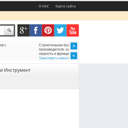
О НАС
Карта сайта
Строительная бытовка от
Геотекстиль под бетон для разд
производителя: надёжность,
скорость и функциональность
Геодезия и геология
Транспорт и логистика
,
Услуги
и Инструмент