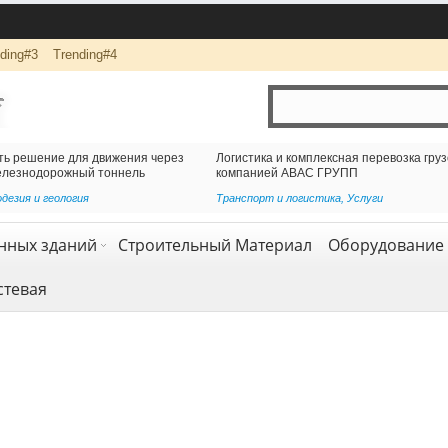
ding#3
Trending#4
ижения через
Логистика и комплексная перевозка грузов с
оннель
компанией АВАС ГРУПП
Транспорт и логистика
,
Услуги
нных зданий
Строительный Материал
Оборудование 
стевая