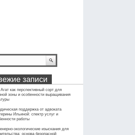
вежие записи
 Агат как перспективный сорт для
пной зоны и особенности выращивания
ьтуры
дическая поддержка от адвоката
терины Ильиной: спектр услуг и
бенности работы
енерно-экологические изыскания для
оительства: основа безопасной