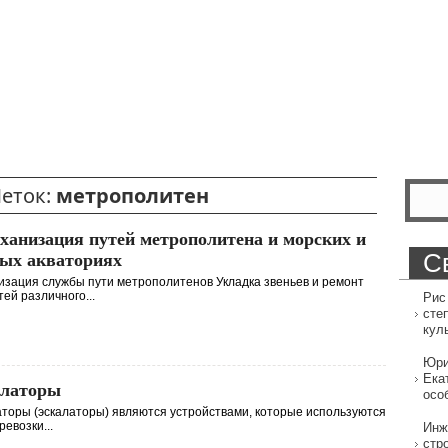
еток:
метрополитен
ханизация путей метрополитена и морских и
С
ых акваториях
зация службы пути метрополитенов Укладка звеньев и ремонт
тей различного...
Рис
сте
кул
Юри
Ека
алаторы
осо
торы (эскалаторы) являются устройствами, которые используются
ревозки...
Инж
стр