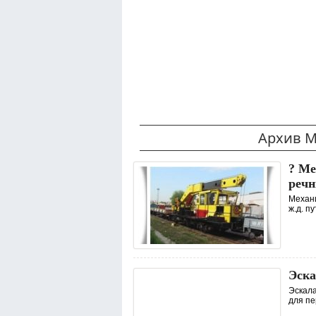
Архив М
? Ме
речн
Механи
ж.д. пу
Эск
Эскала
для пе