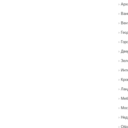
Арх
Ван
Вен
Гео
Гор
Две
Зел
Инт
Кро
Лан
Меб
Мос
Нед
Обо