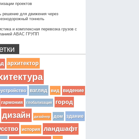
лизации проектов
ь решение для движения через
езнодорожный тоннель
истика и комплексная перевозка грузов с
панией АВАС ГРУПП
етки
архитектор
ад
хитектура
взгляд
вид
видение
оустройство
город
гармония
глобализация
дизайн
здание
дом
дизайнер
усство
ландшафт
история