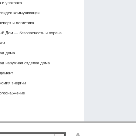
а и упаковка
евидео коммуникации
нспорт и логистика
ый Дом — безопасность и охрана
уги
ад дома
ад наружная отделка дома
дамент
номия энергии
ргоснабжение