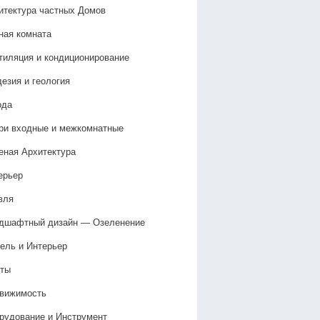
итектура частных Домов
ная комната
тиляция и кондиционирование
дезия и геология
ода
ри входные и межкомнатные
еная Архитектура
ерьер
вля
дшафтный дизайн — Озеленение‎
ель и Интерьер
ты
вижимость
рудование и Инструмент