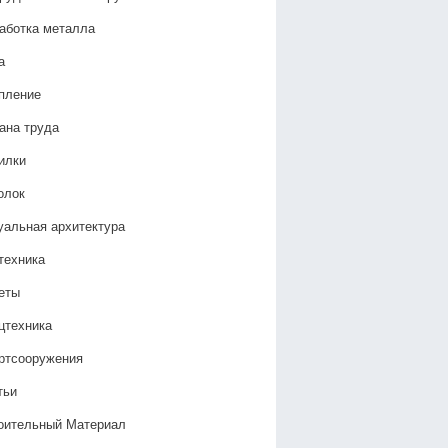
аботка металла
а
пление
ана труда
илки
олок
уальная архитектура
техника
еты
цтехника
ртсооружения
тьи
оительный Материал