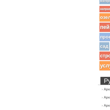
матер
напра
озе
пей
про
сад
стр
усл
Р
Арх
Арх
Арх