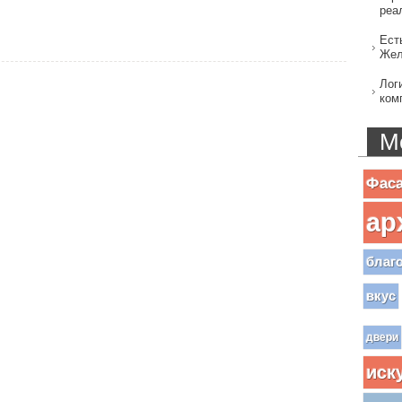
реа
Ест
Жел
Лог
ком
М
Фас
ар
благ
вкус
двери
иск