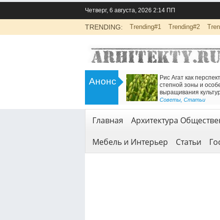
Четверг, 6 августа, 2026 2:14 ПП
TRENDING:
Trending#1
Trending#2
Tren
>
Инженерно-экологические изыскания
Есть решение
Анонс
для строительства: основа
Железнодоро
безопасной реализации проектов
<
Геодезия и гео
Геодезия и геология
,
Услуги
Главная
Архитектура Обществе
Мебель и Интерьер
Статьи
Го