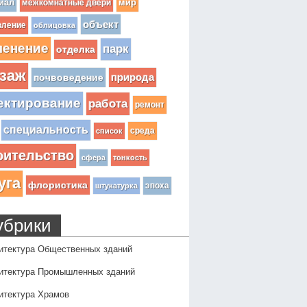
иал
мир
межкомнатные двери
объект
вление
облицовка
ленение
парк
отделка
заж
почвоведение
природа
ектирование
работа
ремонт
специальность
среда
список
оительство
сфера
тонкость
уга
флористика
эпоха
штукатурка
убрики
итектура Общественных зданий
итектура Промышленных зданий
итектура Храмов