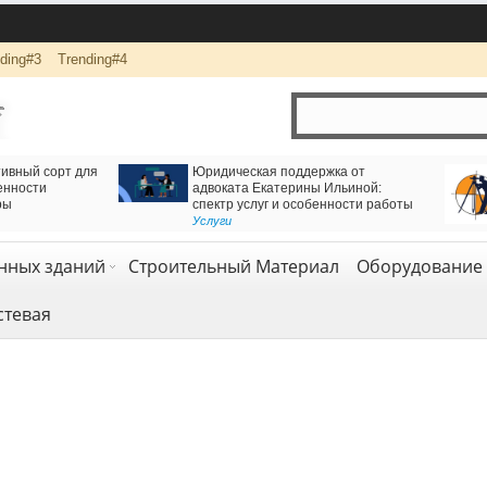
ding#3
Trending#4
 для движения через
Логистика и комплексная перевозка грузов с
жный тоннель
компанией АВАС ГРУПП
логия
Транспорт и логистика
,
Услуги
нных зданий
Строительный Материал
Оборудование 
стевая