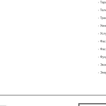
Тар
Тел
Тра
Умн
Усл
Фас
Фас
Фун
Эко
Эне