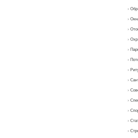
Обр
Окн
Ото
Охр
Пар
Пот
Рит
Сан
Сов
Спе
Спо
Ста
Стр