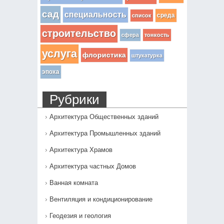
сад
специальность
среда
список
строительство
сфера
тонкость
услуга
флористика
штукатурка
эпоха
Рубрики
Архитектура Общественных зданий
Архитектура Промышленных зданий
Архитектура Храмов
Архитектура частных Домов
Ванная комната
Вентиляция и кондиционирование
Геодезия и геология