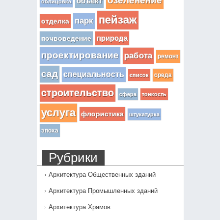
озеленение
объект
облицовка
пейзаж
парк
отделка
почвоведение
природа
проектирование
работа
ремонт
сад
специальность
среда
список
строительство
сфера
тонкость
услуга
флористика
штукатурка
эпоха
Рубрики
Архитектура Общественных зданий
Архитектура Промышленных зданий
Архитектура Храмов