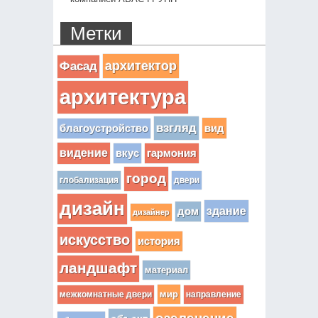
Метки
архитектор
Фасад
архитектура
взгляд
вид
благоустройство
видение
вкус
гармония
город
глобализация
двери
дизайн
здание
дом
дизайнер
искусство
история
ландшафт
материал
мир
межкомнатные двери
направление