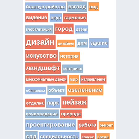
взгляд
вид
благоустройство
видение
вкус
гармония
город
глобализация
двери
дизайн
здание
дом
дизайнер
искусство
история
ландшафт
материал
мир
межкомнатные двери
направление
озеленение
объект
облицовка
пейзаж
парк
отделка
почвоведение
природа
проектирование
работа
ремонт
сад
специальность
среда
список