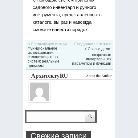
садового инвентаря и ручного
инструмента, представленных в
каталоге, вы раз и навсегда
сможете навести порядок.
< Предыдущая статья
Следующая статья >
Функциональное
⚡ Сварка дома:
использование
сварочные
солнцезащитных
инверторы, их
систем: реальные
параметры и функции
примеры
АрхитектуRU
About the Author
Свежие записи