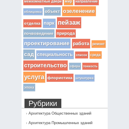
мир
межкомнатные двери
направление
озеленение
объект
облицовка
пейзаж
парк
отделка
почвоведение
природа
проектирование
работа
ремонт
сад
специальность
среда
список
строительство
сфера
тонкость
услуга
флористика
штукатурка
эпоха
Рубрики
Архитектура Общественных зданий
Архитектура Промышленных зданий