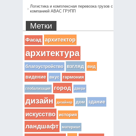
Логистика и комплексная перевозка грузов с
компанией АВАС ГРУПП
Метки
архитектор
Фасад
архитектура
взгляд
вид
благоустройство
видение
вкус
гармония
город
глобализация
двери
дизайн
здание
дом
дизайнер
искусство
история
ландшафт
материал