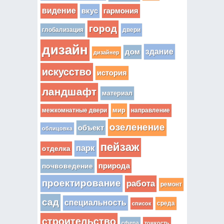
видение
вкус
гармония
город
глобализация
двери
дизайн
здание
дом
дизайнер
искусство
история
ландшафт
материал
мир
межкомнатные двери
направление
озеленение
объект
облицовка
пейзаж
парк
отделка
почвоведение
природа
проектирование
работа
ремонт
сад
специальность
среда
список
строительство
сфера
тонкость