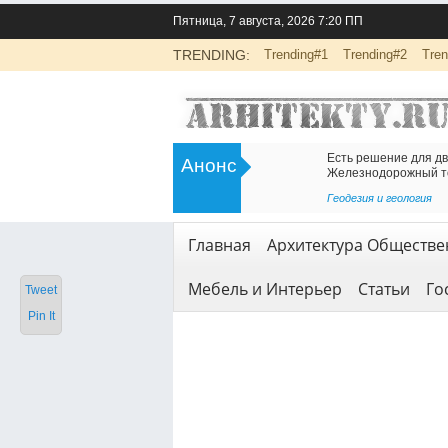
Пятница, 7 августа, 2026 7:20 ПП
TRENDING:
Trending#1
Trending#2
Tren
>
Инженерно-экологические изыскания
Есть решение для дв
Анонс
для строительства: основа
Железнодорожный т
безопасной реализации проектов
<
Геодезия и геология
Геодезия и геология
,
Услуги
Главная
Архитектура Обществе
Мебель и Интерьер
Статьи
Го
Tweet
Pin It