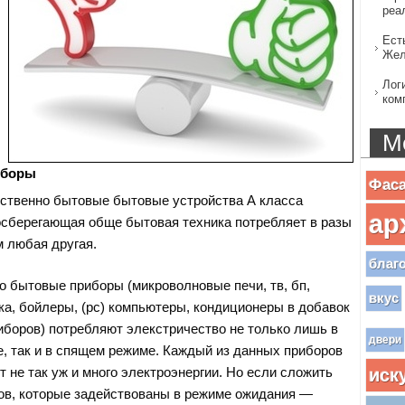
реа
Ест
Жел
Лог
ком
М
иборы
Фас
ственно бытовые бытовые устройства А класса
ар
сберегающая обще бытовая техника потребляет в разы
м любая другая.
благ
о бытовые приборы (микроволновые печи, тв, бп,
вкус
ка, бойлеры, (pc) компьютеры, кондиционеры в добавок
риборов) потребляют элекстричество не только лишь в
двери
 так и в спящем режиме. Каждый из данных приборов
 не так уж и много электроэнергии. Но если сложить
иск
ов, которые задействованы в режиме ожидания —