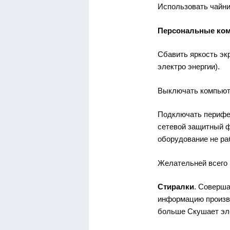
Использовать чайни
Персональные ко
Сбавить яркость эк
электро энергии).
Выключать компьюте
Подключать перифер
сетевой защитный ф
оборудование не ра
Желательней всего 
Стиралки
. Соверша
информацию произво
больше Скушает эле