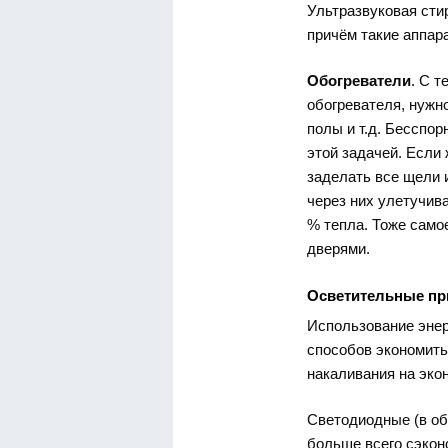
Ультразвуковая стир
причём такие аппара
Обогреватели
. С 
обогревателя, нужно
полы и т.д. Бесспор
этой задачей. Если
заделать все щели и
через них улетучив
% тепла. Тоже само
дверями.
Осветительные п
Использование энер
способов экономить
накаливания на эко
Светодиодные (в о
больше всего сэкон