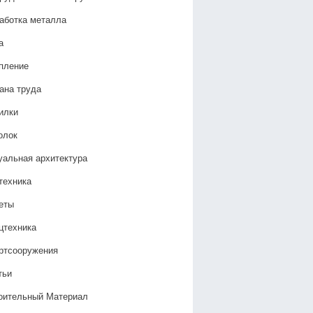
аботка металла
а
пление
ана труда
илки
олок
уальная архитектура
техника
еты
цтехника
ртсооружения
тьи
оительный Материал