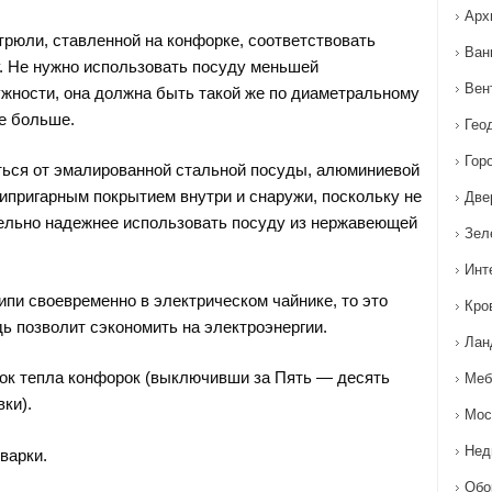
Арх
рюли, ставленной на конфорке, соответствовать
Ван
. Не нужно использовать посуду меньшей
Вен
жности, она должна быть такой же по диаметральному
е больше.
Гео
Гор
ься от эмалированной стальной посуды, алюминиевой
ипригарным покрытием внутри и снаружи, поскольку не
Две
ельно надежнее использовать посуду из нержавеющей
Зел
Инт
ипи своевременно в электрическом чайнике, то это
Кро
ь позволит сэкономить на электроэнергии.
Лан
ок тепла конфорок (выключивши за Пять — десять
Меб
вки).
Мос
Нед
варки.
Обо