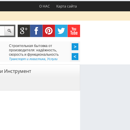
О НАС
Карта сайта
Строительная бытовка от
Геотекстиль под бетон для разд
производителя: надёжность,
скорость и функциональность
Геодезия и геология
Транспорт и логистика
,
Услуги
и Инструмент