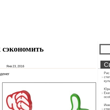
 сэкономить
С
Янв 23, 2016
Рис
 денег
сте
кул
Юри
Ека
осо
Инж
стр