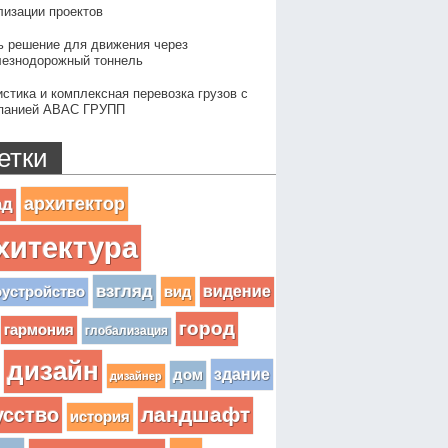
лизации проектов
ь решение для движения через
езнодорожный тоннель
истика и комплексная перевозка грузов с
панией АВАС ГРУПП
етки
архитектор
ад
хитектура
взгляд
вид
видение
оустройство
город
гармония
глобализация
дизайн
здание
дом
дизайнер
усство
ландшафт
история