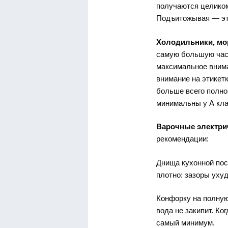
получаются целиком
Подъитожывая — это
Холодильники, мо
самую большую част
максимальное внима
внимание на этикет
больше всего полно
минимальны у А кла
Варочные электри
рекомендации:
Днища кухонной пос
плотно: зазоры уху
Конфорку на полную
вода не закипит. Ко
самый минимум.