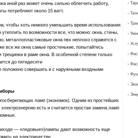
ка иной раз может очень сильно облегчить работу,
Тар
ты потребляют около 15 ватт.
Тел
Тра
тем, чтобы хоть немного уменьшить время использования
 утеплить по возможности все, что можно: окна, стены,
Умн
но, металлопластиковые окна пвх неплохо справятся с
Усл
 же все же окна самые простенькие, попытайтесь
Фас
 трещинки в раме окна. В особенной степени только
ается до пятидесяти
Фас
е положено совершать и с наружными входными
Фун
Эко
риборы
Эне
госберегающих ламп (экономок). Одним из простейших
 электроэнергию есть и считается простая замена ламп
номные.
биходе — «ледовые»)лампы дают возможность еще
омить на электричестве.