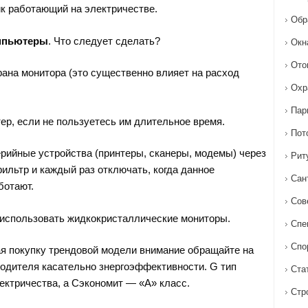
к работающий на электричестве.
Обр
мпьютеры
. Что следует сделать?
Окн
Ото
рана монитора (это существенно влияет на расход
Охр
Пар
р, если не пользуетесь им длительное время.
Пот
ийные устройства (принтеры, сканеры, модемы) через
Рит
ильтр и каждый раз отключать, когда данное
Сан
ботают.
Сов
использовать жидкокристаллические мониторы.
Спе
Спо
я покупку трендовой модели внимание обращайте на
дителя касательно знергоэффективности. G тип
Ста
ктричества, а Сэкономит — «А» класс.
Стр