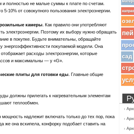
матер
 и полностью не малые суммы к плате по счетам.
 5-10% от совокупного пользования электроэнергии.
напра
озе
розильные камеры
. Как правило они употребляют
ь электроэнергии. Поэтому их выбору нужно обращать
пей
ние в покупке. Будьте внимательны, обращайте
про
ку энергоэффективности покупаемой модели. Она
 отображает расходы электроэнергии, которые
сад
ссов и максимальны — у «G».
стр
ческие плиты для готовки еды
. Главные общие
усл
уды должны прилегать к нагревательным элементам
Р
дшают теплообмен.
Арх
 мощность надлежит включать только до тех пор, пока
Арх
гда же она вскипела, конфорку подобает ставить на
Арх