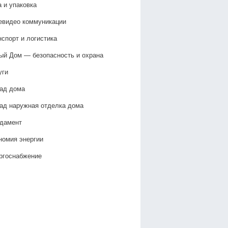
а и упаковка
евидео коммуникации
нспорт и логистика
ый Дом — безопасность и охрана
уги
ад дома
ад наружная отделка дома
дамент
номия энергии
ргоснабжение