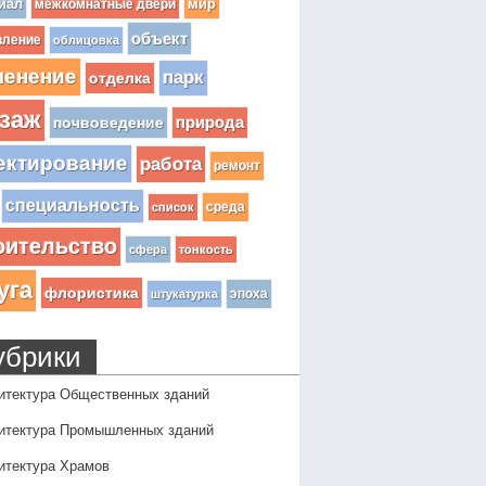
иал
мир
межкомнатные двери
объект
вление
облицовка
ленение
парк
отделка
заж
почвоведение
природа
ектирование
работа
ремонт
специальность
среда
список
оительство
сфера
тонкость
уга
флористика
эпоха
штукатурка
убрики
итектура Общественных зданий
итектура Промышленных зданий
итектура Храмов