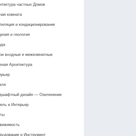
итектура частных Домов
ная комната
тиляция и кондиционирование
дезия и геология
ода
ри входные и межкомнатные
еная Архитектура
ерьер
вля
дшафтный дизайн — Озеленение‎
ель и Интерьер
ты
вижимость
рудование и Инструмент