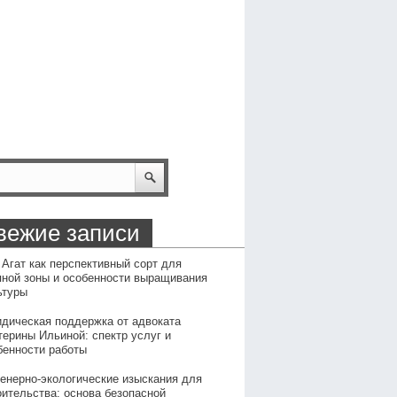
вежие записи
 Агат как перспективный сорт для
пной зоны и особенности выращивания
ьтуры
дическая поддержка от адвоката
терины Ильиной: спектр услуг и
бенности работы
енерно-экологические изыскания для
оительства: основа безопасной