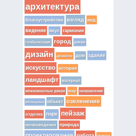
архитектура
взгляд
вид
благоустройство
видение
вкус
гармония
город
глобализация
двери
дизайн
здание
дом
дизайнер
искусство
история
ландшафт
материал
мир
межкомнатные двери
направление
озеленение
объект
облицовка
пейзаж
парк
отделка
почвоведение
природа
проектирование
работа
ремонт