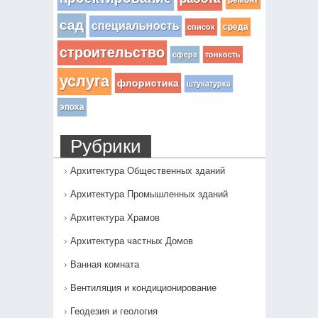
сад
специальность
среда
список
строительство
сфера
тонкость
услуга
флористика
штукатурка
эпоха
Рубрики
Архитектура Общественных зданий
Архитектура Промышленных зданий
Архитектура Храмов
Архитектура частных Домов
Ванная комната
Вентиляция и кондиционирование
Геодезия и геология