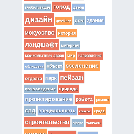
город
глобализация
двери
дизайн
здание
дом
дизайнер
искусство
история
ландшафт
материал
мир
межкомнатные двери
направление
озеленение
объект
облицовка
пейзаж
парк
отделка
почвоведение
природа
проектирование
работа
ремонт
сад
специальность
среда
список
строительство
сфера
тонкость