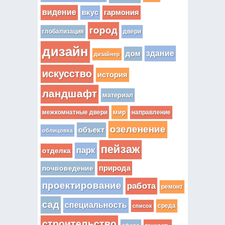
видение
вкус
гармония
город
глобализация
двери
дизайн
здание
дом
дизайнер
искусство
история
ландшафт
материал
мир
межкомнатные двери
направление
озеленение
объект
облицовка
пейзаж
парк
отделка
почвоведение
природа
проектирование
работа
ремонт
сад
специальность
среда
список
строительство