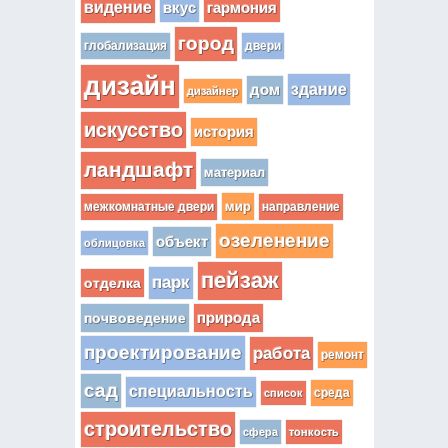
видение
вкус
гармония
город
глобализация
двери
дизайн
здание
дом
дизайнер
искусство
история
ландшафт
материал
мир
межкомнатные двери
направление
озеленение
объект
облицовка
пейзаж
парк
отделка
почвоведение
природа
проектирование
работа
ремонт
сад
специальность
среда
список
строительство
сфера
тонкость