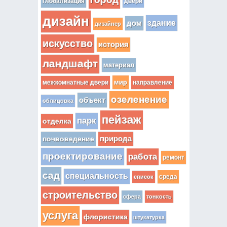
глобализация
двери
дизайн
здание
дом
дизайнер
искусство
история
ландшафт
материал
мир
межкомнатные двери
направление
озеленение
объект
облицовка
пейзаж
парк
отделка
почвоведение
природа
проектирование
работа
ремонт
сад
специальность
среда
список
строительство
сфера
тонкость
услуга
флористика
штукатурка