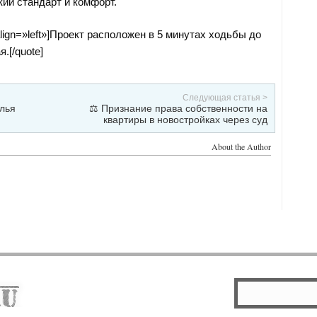
кий стандарт и комфорт.
 align=»left»]Проект расположен в 5 минутах ходьбы до
.[/quote]
Следующая статья >
лья
⚖️ Признание права собственности на
квартиры в новостройках через суд
About the Author