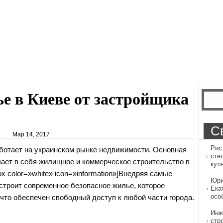
е в Киеве от застройщика
С
Мар 14, 2017
Рис
работает на украинском рынке недвижимости. Основная
сте
ает в себя жилищное и коммерческое строительство в
кул
ox color=»white» icon=»information»]Внедряя самые
Юри
строит современное безопасное жилье, которое
Ека
осо
 что обеспечен свободный доступ к любой части города.
Инж
стр