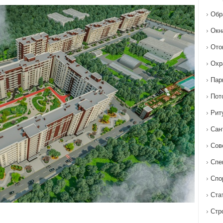
Обр
Окн
Ото
Охр
Пар
Пот
Рит
Сан
Сов
Спе
Спо
Ста
Стр