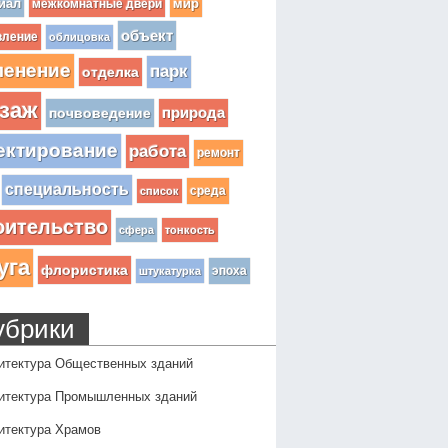
иал
мир
межкомнатные двери
объект
вление
облицовка
ленение
парк
отделка
заж
почвоведение
природа
ектирование
работа
ремонт
специальность
среда
список
оительство
сфера
тонкость
уга
флористика
эпоха
штукатурка
убрики
итектура Общественных зданий
итектура Промышленных зданий
итектура Храмов