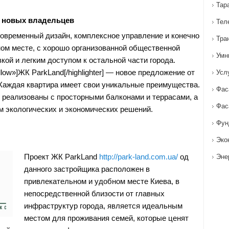
Тар
 новых владельцев
Тел
современный дизайн, комплексное управление и конечно
Тра
ном месте, с хорошо организованной общественной
Умн
кой и легким доступом к остальной части города.
yellow»]ЖК ParkLand[/highlighter] — новое предложение от
Усл
Каждая квартира имеет свои уникальные преимущества.
Фас
реализованы с просторными балконами и террасами, а
Фас
м экологических и экономических решений.
Фун
Эко
Проект ЖК ParkLand
http://park-land.com.ua/
од
Эне
данного застройщика расположен в
привлекательном и удобном месте Киева, в
непосредственной близости от главных
инфраструктур города, является идеальным
местом для проживания семей, которые ценят