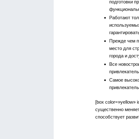
подготовки п
функциональн
Работают тол
используемых
гарантироват
Прежде чем п
место для ст
города и дос
Все новостро
привлекатель
Самое высоко
привлекатель
[box color=»yellow»
существенно меняет
способствует развит