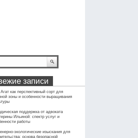
вежие записи
 Агат как перспективный сорт для
пной зоны и особенности выращивания
ьтуры
дическая поддержка от адвоката
терины Ильиной: спектр услуг и
бенности работы
енерно-экологические изыскания для
оительства: основа безопасной