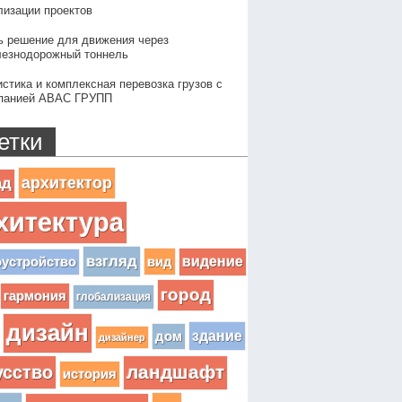
лизации проектов
ь решение для движения через
езнодорожный тоннель
истика и комплексная перевозка грузов с
панией АВАС ГРУПП
етки
архитектор
ад
хитектура
взгляд
вид
видение
оустройство
город
гармония
глобализация
дизайн
здание
дом
дизайнер
усство
ландшафт
история