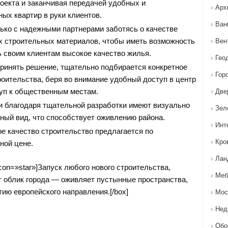
роекта и заканчивая передачей удобных и
Арх
ых квартир в руки клиентов.
Ван
ько с надежными партнерами заботясь о качестве
 строительных материалов, чтобы иметь возможность
Вен
ь своим клиентам высокое качество жилья.
Гео
ринять решение, тщательно подбирается конкретное
Гор
роительства, беря во внимание удобный доступ в центр
туп к общественным местам.
Две
и благодаря тщательной разработки имеют визуально
Зел
ный вид, что способствует оживлению района.
Инт
е качество строительство предлагается по
Кро
ной цене.
Лан
 icon=»star»]Запуск любого нового строительства,
Меб
 облик города — оживляет пустынные пространства,
ию европейского направления.[/box]
Мос
Нед
Обо