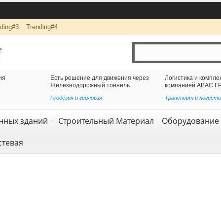
ding#3
Trending#4
ижения через
Логистика и комплексная перевозка грузов с
оннель
компанией АВАС ГРУПП
Транспорт и логистика
,
Услуги
нных зданий
Строительный Материал
Оборудование 
стевая