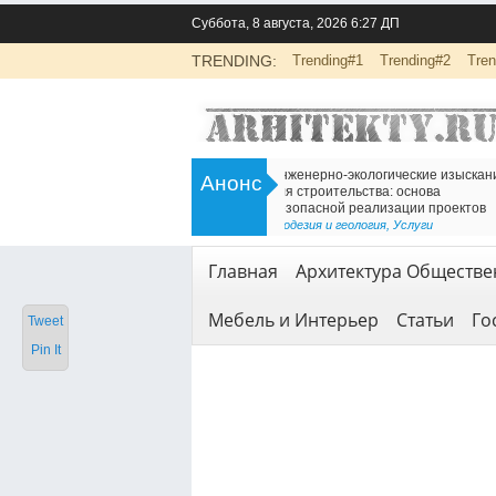
Суббота, 8 августа, 2026 6:27 ДП
TRENDING:
Trending#1
Trending#2
Tren
>
Инженерно-экологические изыскания
Есть решение для дв
Анонс
для строительства: основа
Железнодорожный т
безопасной реализации проектов
<
Геодезия и геология
Геодезия и геология
,
Услуги
Главная
Архитектура Обществе
Мебель и Интерьер
Статьи
Го
Tweet
Pin It