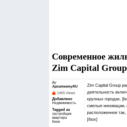
Современное жиль
Zim Capital Group
By
Zim Capital Group 
АрхитектуRU
деятельность включ
1465 Views
крупных городах.
[b
Добавлено
Недвижимость
смелые инновации, 
Tagged as
расположенное так,
застройщик
квартира
[/box]
Киев