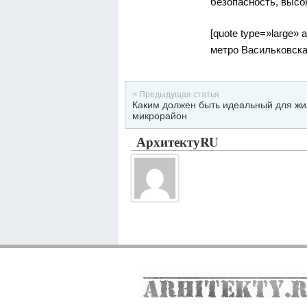
безопасность, высо
[quote type=»large»
метро Васильковская
< Предыдущая статья
Каким должен быть идеальный для жи
микрорайон
АрхитектуRU