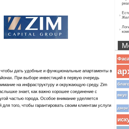
реа
Ест
Жел
Лог
ком
М
Фас
ар
, чтобы дать удобные и функциональные апартаменты в
йонах. При выборе инвестиций в первую очередь
благ
имание на инфраструктуру и окружающую среду. Zim
наслышке знает, как важно хорошее соединение с
вкус
угой частью города. Особое внимание уделяется
 для того, чтобы гарантировать своим клиентам услуги
двери
иск