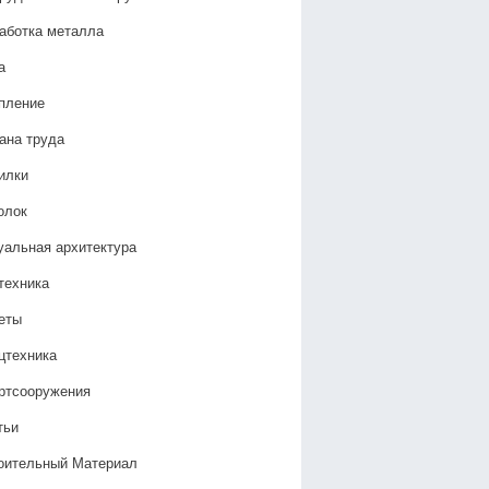
аботка металла
а
пление
ана труда
илки
олок
уальная архитектура
техника
еты
цтехника
ртсооружения
тьи
оительный Материал