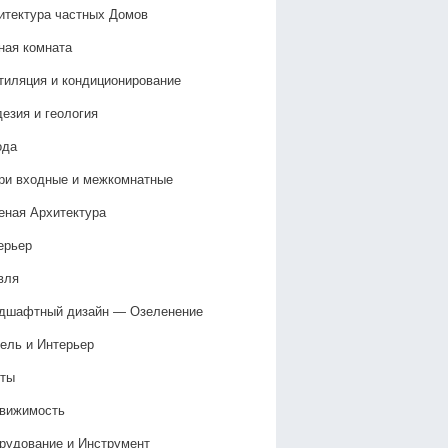
итектура частных Домов
ная комната
тиляция и кондиционирование
дезия и геология
ода
ри входные и межкомнатные
еная Архитектура
ерьер
вля
дшафтный дизайн — Озеленение‎
ель и Интерьер
ты
вижимость
рудование и Инструмент