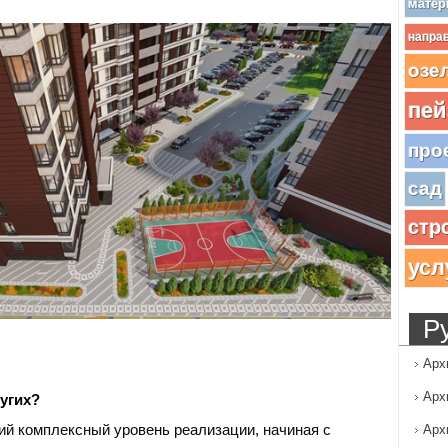
матер
напра
озе
пей
про
сад
стр
усл
Р
Арх
Арх
ругих?
й комплексный уровень реализации, начиная с
Арх