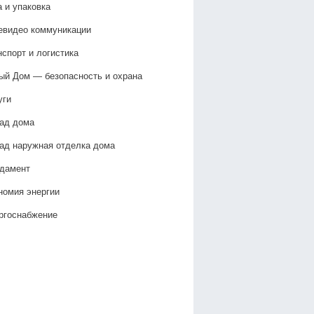
а и упаковка
евидео коммуникации
нспорт и логистика
ый Дом — безопасность и охрана
уги
ад дома
ад наружная отделка дома
дамент
номия энергии
ргоснабжение