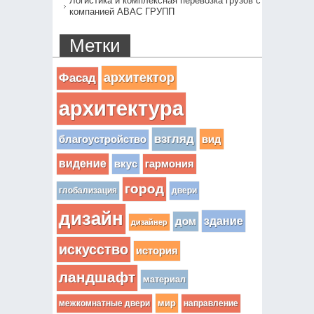
Логистика и комплексная перевозка грузов с
компанией АВАС ГРУПП
Метки
архитектор
Фасад
архитектура
взгляд
вид
благоустройство
видение
вкус
гармония
город
глобализация
двери
дизайн
здание
дом
дизайнер
искусство
история
ландшафт
материал
мир
межкомнатные двери
направление