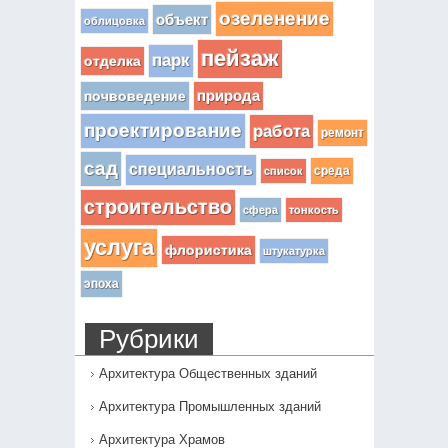
озеленение
объект
облицовка
пейзаж
парк
отделка
почвоведение
природа
проектирование
работа
ремонт
сад
специальность
среда
список
строительство
сфера
тонкость
услуга
флористика
штукатурка
эпоха
Рубрики
Архитектура Общественных зданий
Архитектура Промышленных зданий
Архитектура Храмов